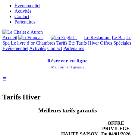
Événementiel
Activités
Contact
Partenaires
Accueil
Français
English
Le Restaurant
Le Bar
Le
Spa
Le livre d’or
Chambres
Tarifs Été
Tarifs Hiver
Offres Spéciales
Événementiel
Activités
Contact
Partenaires
Réserver en ligne
Meilleur tarif garanti
☰
Tarifs Hiver
Meilleurs tarifs garantis
OFFRE
PRIVILEGE
HAUTE SAISON
Du 04/01/2026