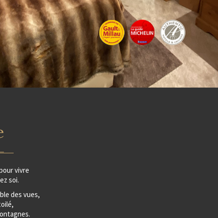
e
pour vivre
z soi.
able des vues,
oilé,
montagnes.