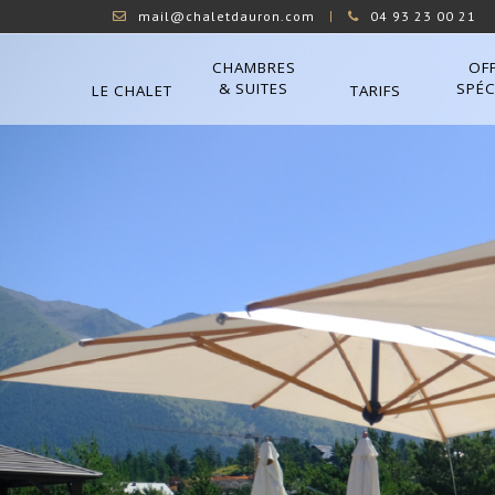
mail@chaletdauron.com
04 93 23 00 21
CHAMBRES
OF
& SUITES
SPÉC
LE CHALET
TARIFS