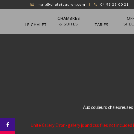
mail@chaletdauron.com
04 93 23 00 21
CHAMBRES
OF
& SUITES
SPÉC
LE CHALET
TARIFS
Aux couleurs chaleureuses 
Unite Gallery Error - gallery js and css files not includ