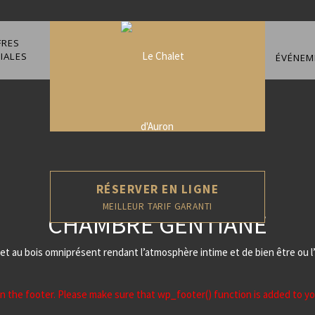
FRES
IALES
ÉVÉNEM
RÉSERVER EN LIGNE
MEILLEUR TARIF GARANTI
CHAMBRE GENTIANE
et au bois omniprésent rendant l’atmosphère intime et de bien être ou l
ed in the footer. Please make sure that wp_footer() function is added to y